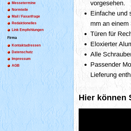
vorgesehen.
Messetermine
Normteile
Einfache und 
Mail / Faxanfrage
mm an einem 
Redaktionelles
Link Empfehlungen
Türen für Rec
Firma
Eloxierter Alu
Kontaktadressen
Datenschutz
Alle Schrauben
Impressum
Passender Mon
AGB
Lieferung enth
Hier können 