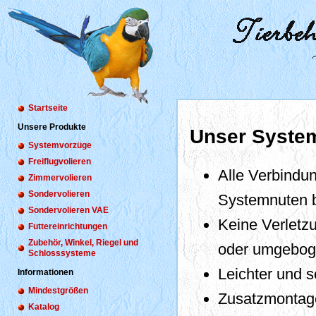
Startseite
Unsere Produkte
Unser System
Systemvorzüge
Freiflugvolieren
Alle Verbindu
Zimmervolieren
Sondervolieren
Systemnuten b
Sondervolieren VAE
Keine Verletzu
Futtereinrichtungen
Zubehör, Winkel, Riegel und
oder umgeboge
Schlosssysteme
Leichter und s
Informationen
Mindestgrößen
Zusatzmontage
Katalog